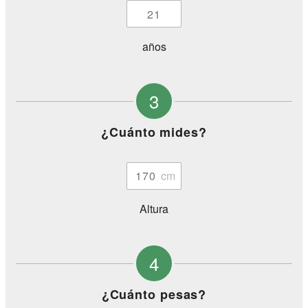
años
3
¿Cuánto mides?
Altura
4
¿Cuánto pesas?